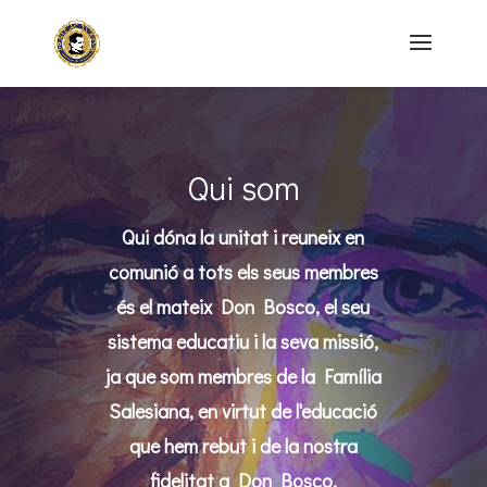
Qui som
Qui dóna la unitat i reuneix en
comunió a tots els seus membres
és el mateix Don Bosco, el seu
sistema educatiu i la seva missió,
ja que som membres de la Família
Salesiana, en virtut de l'educació
que hem rebut i de la nostra
fidelitat a Don Bosco.