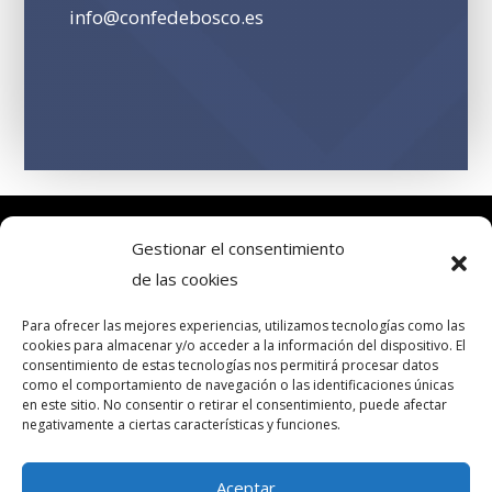
info@confedebosco.es
© NATIONAL CONFEDERATION OF DON BOSCO ALUMNI AND
Gestionar el consentimiento
ALUMNAE | 2026 ALL RIGHTS RESERVED
de las cookies
Para ofrecer las mejores experiencias, utilizamos tecnologías como las
LEGAL NOTICE AND PRIVACY POLICY
|
COOKIES POLICY
|
WEB
cookies para almacenar y/o acceder a la información del dispositivo. El
consentimiento de estas tecnologías nos permitirá procesar datos
DESIGN 301 MEDIA
como el comportamiento de navegación o las identificaciones únicas
en este sitio. No consentir o retirar el consentimiento, puede afectar
negativamente a ciertas características y funciones.
© CONFEDERACIÓN NACIONAL DE ANTIGUOS ALUMNOS Y
Aceptar