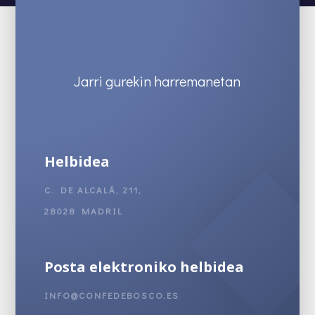
Jarri gurekin harremanetan
Helbidea
C. DE ALCALÁ, 211,
28028 MADRIL
Posta elektroniko helbidea
INFO@CONFEDEBOSCO.ES