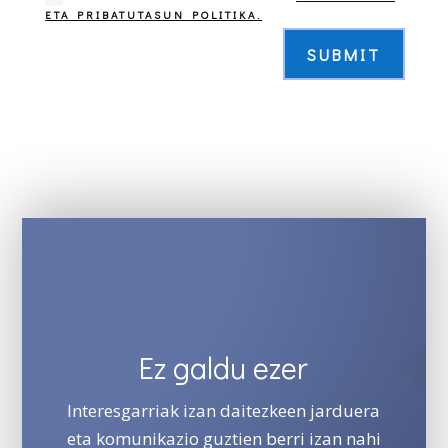
ETA PRIBATUTASUN POLITIKA.
SUBMIT
Ez galdu ezer
Interesgarriak izan daitezkeen jarduera
eta komunikazio guztien berri izan nahi